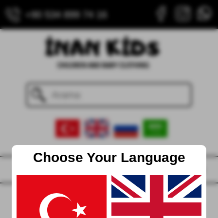
+90 534 899 74 16
Choose Your Language
Ana Sayfa
Hakkımızda
İletişim
Blog
404 Sayfa Bulunamadı