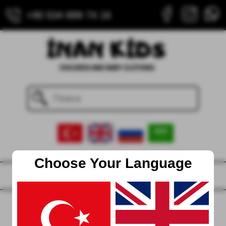
+90 534 899 74 16
Choose Your Language
Дом
насчет
Контакт
Блог
404 Не Найдено