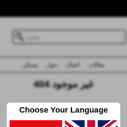
مقالات
اتصال
حول
مسكن
404 غير موجود
Choose Your Language